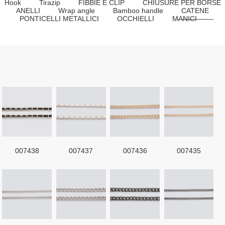
Hook
Tirazip
FIBBIE E CLIP
CHIUSURE PER BORSE
ANELLI
Wrap angle
Bamboo handle
CATENE
PONTICELLI METALLICI
OCCHIELLI
MANICI
007438
007437
007436
007435