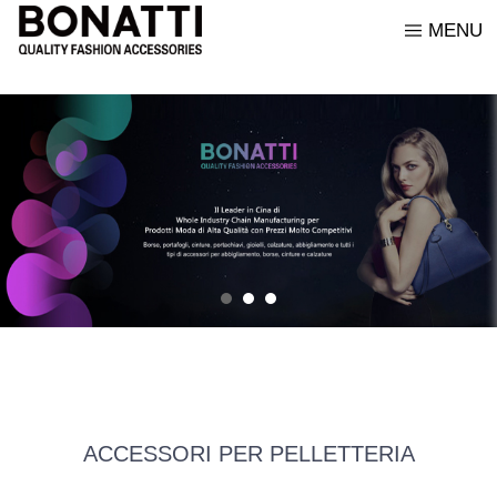
MENU
IMPRESA
PELLETTERIA
FILOSOPIA AZIENDALE
CONTATTI
ENGLISH
STORIA DEI MARCHI
ORNAMENTI
VALORI CHIAVE
Italiano
ONORI E CERTIFICAZIONI
ACCESSORI
I NOSTRI COLLEGHI
中文
TESSUTI E PELLAMI
ABBIGLIAMENTO
ACCESSORI PER PELLETTERIA